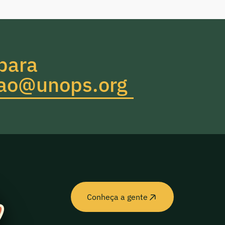
para
hao@unops.org
Conheça a gente