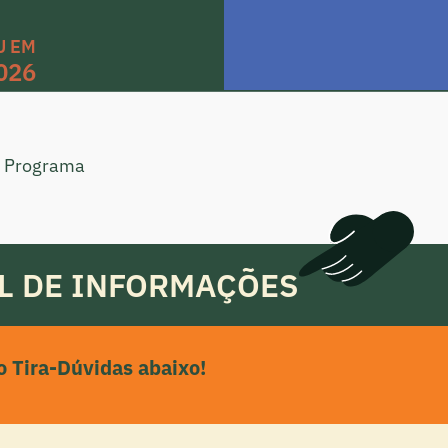
U EM
026
do Programa
L DE INFORMAÇÕES
o Tira-Dúvidas abaixo!