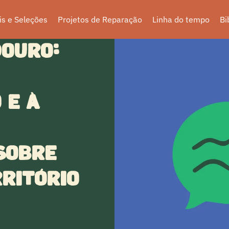
is e Seleções
Projetos de Reparação
Linha do tempo
Bi
douro:
 e à
sobre
ritório