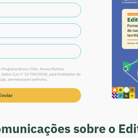
 Programa Nosso Chão, Nossa História,
 Dados (Lei nº 13.709/2018), para finalidades do
pção, permanecerei anônimo.
Enviar
municações sobre o Edi