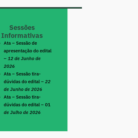
Sessões
Informativas
Ata – Sessão de
apresentação do edital
–
12 de Junho de
2026
Ata – Sessão tira-
dúvidas do edital –
22
de Junho de 2026
Ata – Sessão tira-
dúvidas do edital – 01
de Julho de 2026