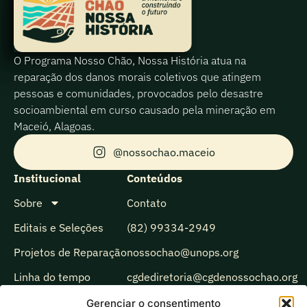
O Programa Nosso Chão, Nossa História atua na
reparação dos danos morais coletivos que atingem
pessoas e comunidades, provocados pelo desastre
socioambiental em curso causado pela mineração em
Maceió, Alagoas.
@nossochao.maceio
Institucional
Conteúdos
Sobre
Contato
Editais e Seleções
(82) 99334-2949
Projetos de Reparação
nossochao@unops.org
Linha do tempo
cgdediretoria@cgdenossochao.org
Biblioteca
Gerenciar o consentimento