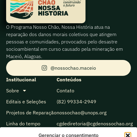
O Programa Nosso Chão, Nossa História atua na
reparação dos danos morais coletivos que atingem
pessoas e comunidades, provocados pelo desastre
socioambiental em curso causado pela mineração em
Maceió, Alagoas.
@nossochao.maceio
Institucional
Conteúdos
Sobre
Contato
Editais e Seleções
(82) 99334-2949
Projetos de Reparação
nossochao@unops.org
Linha do tempo
cgdediretoria@cgdenossochao.org
Biblioteca
Gerenciar o consentimento