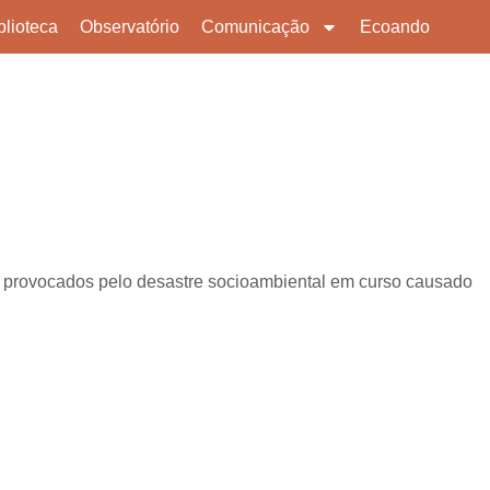
blioteca
Observatório
Comunicação
Ecoando
 provocados pelo desastre socioambiental em curso causado