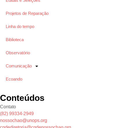
Editais e Seleções
Projetos de Reparação
Linha do tempo
Biblioteca
Observatório
Comunicação
Ecoando
Conteúdos
Contato
(82) 99334-2949
nossochao@unops.org
cgdediretoria@cgdenossochao.org