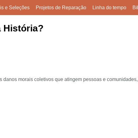
ais e Seleções
Projetos de Reparação
Linha do tempo
Bi
 História?
s danos morais coletivos que atingem pessoas e comunidades,