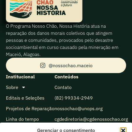
O Programa Nosso Chão, Nossa História atua na
reparação dos danos morais coletivos que atingem
pessoas e comunidades, provocados pelo desastre
socioambiental em curso causado pela mineração em
Maceió, Alagoas.
@nossochao.maceio
Institucional
Conteúdos
Sobre
Contato
Editais e Seleções
(82) 99334-2949
Projetos de Reparação
nossochao@unops.org
Linha do tempo
cgdediretoria@cgdenossochao.org
Biblioteca
Gerenciar o consentimento