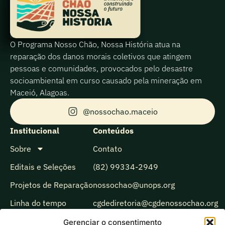
O Programa Nosso Chão, Nossa História atua na
reparação dos danos morais coletivos que atingem
pessoas e comunidades, provocados pelo desastre
socioambiental em curso causado pela mineração em
Maceió, Alagoas.
@nossochao.maceio
Institucional
Conteúdos
Sobre
Contato
Editais e Seleções
(82) 99334-2949
Projetos de Reparação
nossochao@unops.org
Linha do tempo
cgdediretoria@cgdenossochao.org
Biblioteca
Gerenciar o consentimento