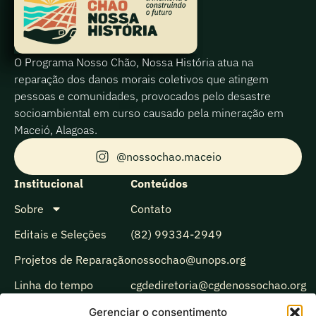
O Programa Nosso Chão, Nossa História atua na
reparação dos danos morais coletivos que atingem
pessoas e comunidades, provocados pelo desastre
socioambiental em curso causado pela mineração em
Maceió, Alagoas.
@nossochao.maceio
Institucional
Conteúdos
Sobre
Contato
Editais e Seleções
(82) 99334-2949
Projetos de Reparação
nossochao@unops.org
Linha do tempo
cgdediretoria@cgdenossochao.org
Biblioteca
Gerenciar o consentimento