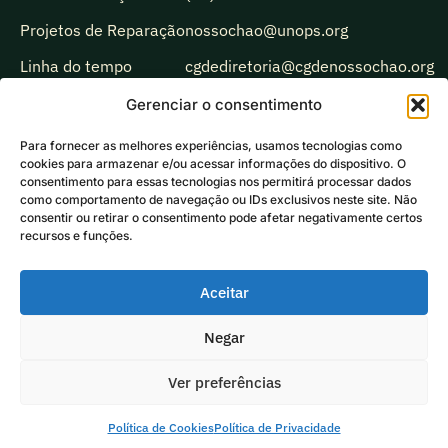
Projetos de Reparação
nossochao@unops.org
Linha do tempo
cgdediretoria@cgdenossochao.org
Biblioteca
Gerenciar o consentimento
Observatório
Para fornecer as melhores experiências, usamos tecnologias como
cookies para armazenar e/ou acessar informações do dispositivo. O
Comunicação
consentimento para essas tecnologias nos permitirá processar dados
como comportamento de navegação ou IDs exclusivos neste site. Não
Ecoando
consentir ou retirar o consentimento pode afetar negativamente certos
recursos e funções.
Aceitar
Negar
Ver preferências
2026 UNOPS ®
Política de Privacidde
Política de Cookies
Política de Privacidade