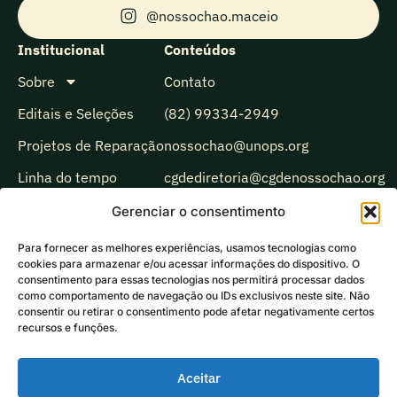
@nossochao.maceio
Institucional
Conteúdos
Sobre
Contato
Editais e Seleções
(82) 99334-2949
Projetos de Reparação
nossochao@unops.org
Linha do tempo
cgdediretoria@cgdenossochao.org
Biblioteca
Gerenciar o consentimento
Observatório
Para fornecer as melhores experiências, usamos tecnologias como
cookies para armazenar e/ou acessar informações do dispositivo. O
Comunicação
consentimento para essas tecnologias nos permitirá processar dados
como comportamento de navegação ou IDs exclusivos neste site. Não
Ecoando
consentir ou retirar o consentimento pode afetar negativamente certos
recursos e funções.
Aceitar