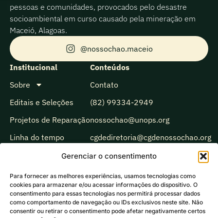
pessoas e comunidades, provocados pelo desastre
socioambiental em curso causado pela mineração em
Maceió, Alagoas.
@nossochao.maceio
Institucional
Conteúdos
Sobre
Contato
Editais e Seleções
(82) 99334-2949
Projetos de Reparação
nossochao@unops.org
Linha do tempo
cgdediretoria@cgdenossochao.org
Biblioteca
Gerenciar o consentimento
Observatório
Para fornecer as melhores experiências, usamos tecnologias como
cookies para armazenar e/ou acessar informações do dispositivo. O
Comunicação
consentimento para essas tecnologias nos permitirá processar dados
como comportamento de navegação ou IDs exclusivos neste site. Não
Ecoando
consentir ou retirar o consentimento pode afetar negativamente certos