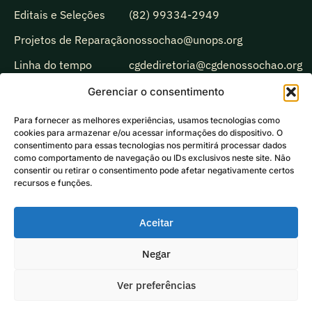
Editais e Seleções
(82) 99334-2949
Projetos de Reparação
nossochao@unops.org
Linha do tempo
cgdediretoria@cgdenossochao.org
Biblioteca
Gerenciar o consentimento
Observatório
Para fornecer as melhores experiências, usamos tecnologias como
cookies para armazenar e/ou acessar informações do dispositivo. O
Comunicação
consentimento para essas tecnologias nos permitirá processar dados
como comportamento de navegação ou IDs exclusivos neste site. Não
Ecoando
consentir ou retirar o consentimento pode afetar negativamente certos
recursos e funções.
Aceitar
Negar
Ver preferências
2026 UNOPS ®
Política de Privacidde