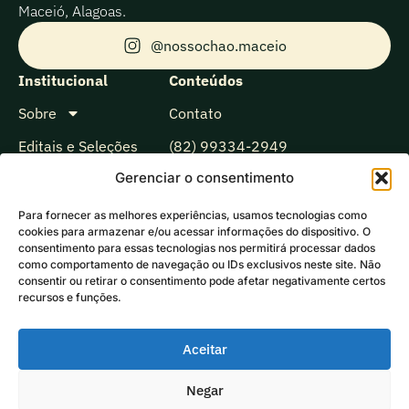
Maceió, Alagoas.
@nossochao.maceio
Institucional
Conteúdos
Sobre
Contato
Editais e Seleções
(82) 99334-2949
Gerenciar o consentimento
Projetos de Reparação
nossochao@unops.org
Linha do tempo
cgdediretoria@cgdenossochao.org
Para fornecer as melhores experiências, usamos tecnologias como
cookies para armazenar e/ou acessar informações do dispositivo. O
Biblioteca
consentimento para essas tecnologias nos permitirá processar dados
como comportamento de navegação ou IDs exclusivos neste site. Não
Observatório
consentir ou retirar o consentimento pode afetar negativamente certos
recursos e funções.
Comunicação
Ecoando
Aceitar
Negar