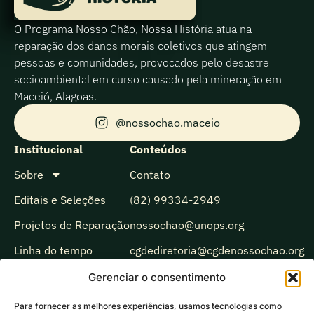
O Programa Nosso Chão, Nossa História atua na
reparação dos danos morais coletivos que atingem
pessoas e comunidades, provocados pelo desastre
socioambiental em curso causado pela mineração em
Maceió, Alagoas.
@nossochao.maceio
Institucional
Conteúdos
Sobre
Contato
Editais e Seleções
(82) 99334-2949
Projetos de Reparação
nossochao@unops.org
Linha do tempo
cgdediretoria@cgdenossochao.org
Biblioteca
Gerenciar o consentimento
Observatório
Para fornecer as melhores experiências, usamos tecnologias como